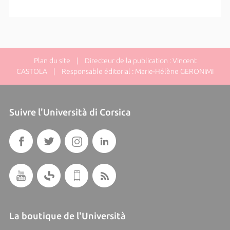
Plan du site
| Directeur de la publication : Vincent
CASTOLA | Responsable éditorial : Marie-Hélène GERONIMI
Suivre l'Università di Corsica
La boutique de l'Università