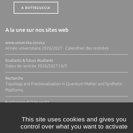
A BUTTEGUCCIA
A la une sur nos sites web
www.universita.corsica
Année universitaire 2026/2027 - Calendrier des rentrées
Etudiants & futurs étudiants
Dates de rentrée 2026/2027 | IUT
Recherche
Topology and Fractionalisation in Quantum Matter and Synthetic
Platforms
Fundazione di l'Università
Résidence Ange Tomasi "Lagune and Zeste" avec la photographe
Diane Moulenc
This site uses cookies and gives you
control over what you want to activate